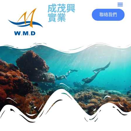
成茂興
實業
聯絡我們