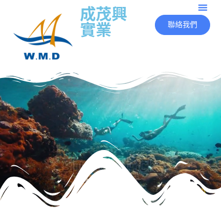
成茂興
實業
聯絡我們