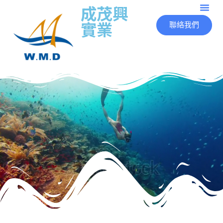
成茂興
實業
聯絡我們