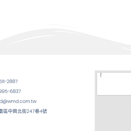
11-2887
95-6837
md@wmd.com.tw
三重區中興北街247巷4號